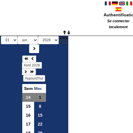
Authentificati
Se connecter
localement
Avril 2026
Aujourd'hui
Sem
Mer.
14
1
15
8
16
15
17
22