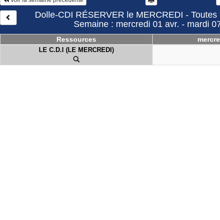
Dolle-CDI RÉSERVER le MERCREDI - Toutes l
Semaine : mercredi 01 avr. - mardi 07
Ressources
mercre
LE C.D.I (LE MERCREDI)