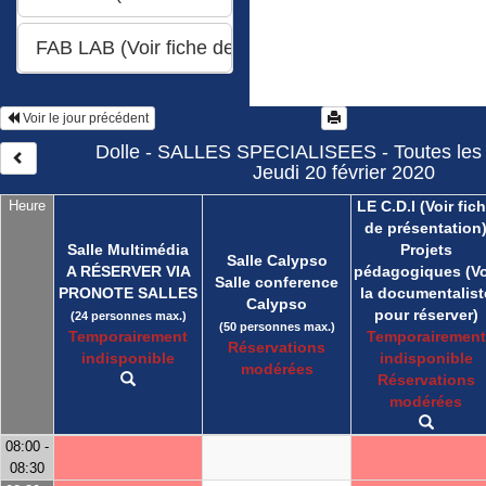
Voir le jour précédent
Dolle - SALLES SPECIALISEES - Toutes les 
Jeudi 20 février 2020
Heure
LE C.D.I (Voir fic
de présentation
Salle Multimédia
Projets
Salle Calypso
A RÉSERVER VIA
pédagogiques (Vo
Salle conference
PRONOTE SALLES
la documentalist
Calypso
pour réserver)
(24 personnes max.)
(50 personnes max.)
Temporairement
Temporairement
Réservations
indisponible
indisponible
modérées
Réservations
modérées
08:00 -
08:30